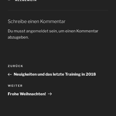
Schreibe einen Kommentar
Du musst
angemeldet
sein, um einen Kommentar
abzugeben.
Beitragsnavigation
Vorheriger
ZURÜCK
Beitrag
Neuigkeiten und das letzte Training in 2018
Nächster
WEITER
Beitrag
Frohe Weihnachten!