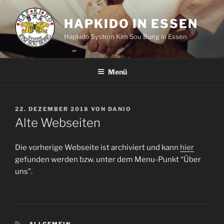
Zum
Inhalt
HAPKIDO IN ESSEN
springen
Hapkido System Kim Sou Bong in Essen
Menü
VERÖFFENTLICHT
22. DEZEMBER 2018
VON
DANIO
AM
Alte Webseiten
Die vorherige Webseite ist archiviert und kann
hier
gefunden werden bzw. unter dem Menu-Punkt “Über
uns”.
KATEGORIEN
ALLGEMEIN