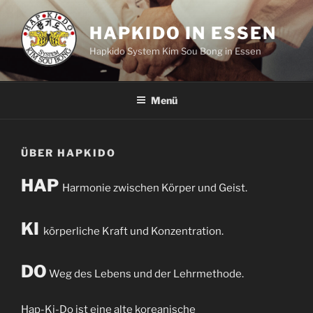
Zum
Inhalt
HAPKIDO IN ESSEN
springen
Hapkido System Kim Sou Bong in Essen
Menü
ÜBER HAPKIDO
HAP
Harmonie zwischen Körper und Geist.
KI
körperliche Kraft und Konzentration.
DO
Weg des Lebens und der Lehrmethode.
Hap-Ki-Do ist eine alte koreanische